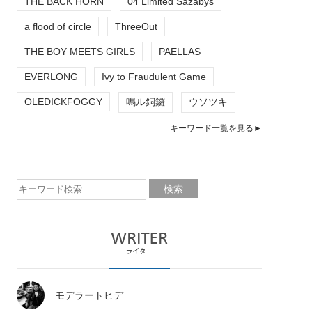
THE BACK HORN
04 Limited Sazabys
a flood of circle
ThreeOut
THE BOY MEETS GIRLS
PAELLAS
EVERLONG
Ivy to Fraudulent Game
OLEDICKFOGGY
鳴ル銅鑼
ウソツキ
キーワード一覧を見る►
モデラートヒデ