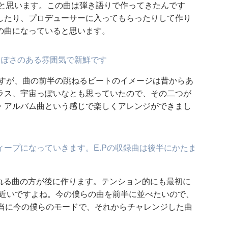
ると思います。この曲は弾き語りで作ってきたんです
したり、プロデューサーに入ってもらったりして作り
の曲になっていると思います。
もソウルっぽさのある雰囲気で新鮮です
ですが、曲の前半の跳ねるビートのイメージは昔からあ
ラス、宇宙っぽいなとも思っていたので、その二つが
・アルバム曲という感じで楽しくアレンジができまし
ープになっていきます。E.Pの収録曲は後半にかたま
入れる曲の方が後に作ります。テンション的にも最初に
fにより近いですよね。今の僕らの曲を前半に並べたいので、
本当に今の僕らのモードで、それからチャレンジした曲