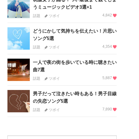
うミュージックビデオ3選+1
4,842
話題
ツボイ
どうにかして気持ちを伝えたい！片思い
ソング5選
4,354
話題
ツボイ
一人で夜の街を歩いている時に聴きたい
曲7選
5,887
話題
ツボイ
男子だって泣きたい時もある！男子目線
の失恋ソング5選
7,890
話題
ツボイ