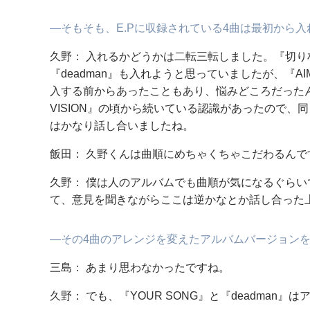
―そもそも、E.Pに収録されている4曲は最初から
久野： 入れるかどうかは二転三転しました。『切り札
『deadman』も入れようと思っていましたが、『AI
入する前からあったこともあり、悩みどころだったん
VISION』の頃から続いている認識があったので
はかなり話し合いましたね。
飯田： 久野くんは曲順にめちゃくちゃこだわるんで
久野： 僕は人のアルバムでも曲順が気になるぐらい
て、意見を聞きながらここは逆かなとか話し合った
―その4曲のアレンジを変えたアルバムバージョン
三島： あまり思わなかったですね。
久野： でも、『YOUR SONG』と『deadman