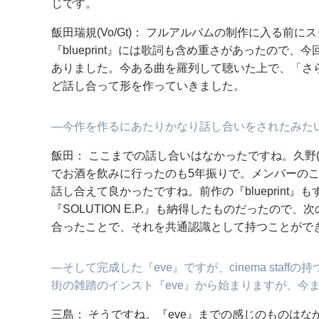
じです。
飯田瑞規(Vo/Gt)： フルアルバムの制作に入る前
『blueprint』には歌詞も含め重さがあったので
ありました。今ある曲を羅列して聴いた上で、「さ
ど話し合って形を作っていきました。
―今作を作るにあたりかなり話し合いをされたみた
飯田： ここまでの話し合いはなかったですね。久野(
でお酒を飲みに行ったのも5年振りで。メンバーの
話し合えて良かったですね。前作の『blueprint』もす
『SOLUTION E.P.』も納得したものだったの
合ったことで、それを共通認識として持つことがで
―そして完成した『eve』ですが、cinema sta
街の雑踏のインスト『eve』から始まりますが、今
三島： そうですね。『eve』までの感じのものは