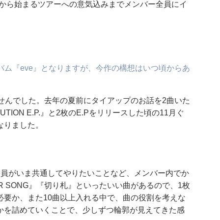
金)から始まるツアーへの意気込みまでメンバー全員にイ
ルアルバム『eve』となりますが、今作の構想はいつ頃からあ
ませんでした。去年の夏前にタイアップのお話を2曲いた
LUTION E.P.』と2枚のE.Pをリリースした頃の11月ぐ
なりました。
aff全員がいま共通してやりたいことなど、メンバー内でか
 SONG』『切り札』といったいい曲があるので、1枚
必要か、また10曲以上入れる中で、曲の役割を考えな
かを詰めていくことで、少しずつ輪郭が見えてきた感