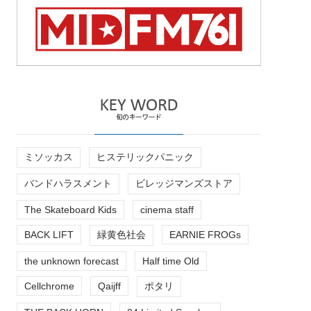
ミソッカス
ヒステリックパニック
バンドハラスメント
ビレッジマンズストア
The Skateboard Kids
cinema staff
BACK LIFT
緑黄色社会
EARNIE FROGs
the unknown forecast
Half time Old
Cellchrome
Qaijff
ポタリ