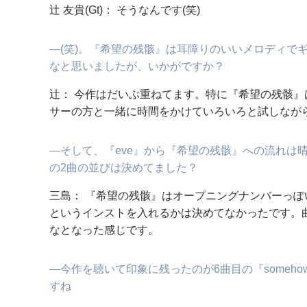
辻 友貴(Gt)： そうなんです(笑)
―(笑)。『希望の残骸』は耳障りのいいメロディで
なと思いましたが、いかがですか？
辻： 今作はだいぶ重ねてます。特に『希望の残骸
サーの方と一緒に時間をかけていろいろと試しなが
―そして、『eve』から『希望の残骸』への流れは
の2曲の並びは決めてました？
三島： 『希望の残骸』はオープニングナンバーっぽ
というインストを入れるかは決めてなかったです。
なとなった感じです。
―今作を聴いて印象に残ったのが6曲目の『somehow』
すね