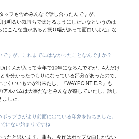
にスタッフも含めみんなで話し合ったんですが、
、今回は明るい気持ちで聴けるようにしたいなというのは
らにこんな曲があると振り幅があって面白いよね」な
いですが、これまでにはなかったことなんですか？
Dr)くんが入って今年で10年になるんですが、4人だけ
ことを分かったつもりになっている部分があったので、
ごくいいものが出来たし、『WAYPOINT E.P.』も
で、次のアルバムは大事だなとみんなが感じていたし、話し
きました。
ffの持つポップさがより前面に出ている印象を持ちました。
までにない始まりですね
なかったと思います。曲も、今作はポップな曲しかない