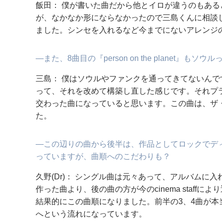
飯田： 僕が書いた曲だから他とイロが違うのもあ
が、なかなか形にならなかったので三島くんに相談
ました。シンセを入れるなど今までにないアレンジ
―また、8曲目の『person on the planet』
三島： 僕はソウルやファンクを通ってきてないん
って、それを改めて構築し直した感じです。それプ
交わった曲になっていると思います。この曲は、ザ
た。
―この辺りの曲から後半は、作品としてロックでディ
っていますが、曲順へのこだわりも？
久野(Dr)： シングル曲は元々あって、アルバムに
作った曲より、後の曲の方が今のcinema staf
結果的にこの曲順になりました。前半の3、4曲が
へという流れになっています。