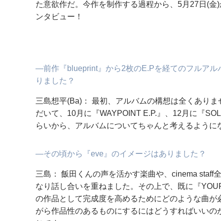
た意欲作だ。今作を制作する過程から、5月27日(
ンタビュー！
―前作『blueprint』から2枚のE.Pを経てのフ
りました？
三島想平(Ba)： 最初、アルバムの構想は全くあり
だいて、10月に『WAYPOINT E.P.』、12月に『SO
らいから、アルバムについてちゃんと考えるように
―その頃から『eve』のイメージはありました？
三島： 飯田くんの声を活かす楽曲や、cinema st
なり話し合いを重ねました。その上で、既に『YOUR
の作品として完成度を高めるためにどのような曲が
がら作品性のあるものにするにはどうすればいいの