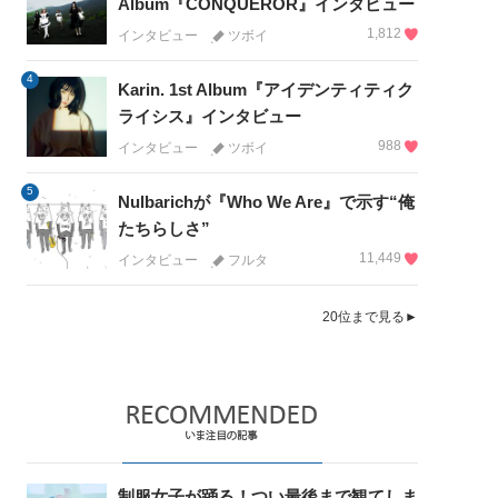
Album『CONQUEROR』インタビュー
1,812
インタビュー
ツボイ
4
Karin. 1st Album『アイデンティティク
ライシス』インタビュー
988
インタビュー
ツボイ
5
Nulbarichが『Who We Are』で示す“俺
たちらしさ”
11,449
インタビュー
フルタ
20位まで見る►
制服女子が踊る！つい最後まで観てしま