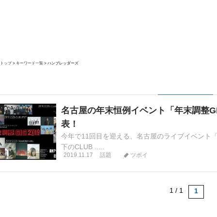
トップ
キーワード一覧
ハンブレッダーズ
名古屋の年末恒例イベント「年末調整GI
表！
今年で11回目を迎える、名古屋のライブイベント「年末
下のCLUB .....
2019.11.17
話題
ツボイ
1 / 1
1