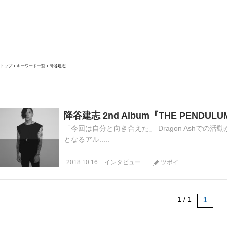
トップ
キーワード一覧
降谷建志
降谷建志 2nd Album『THE PENDU
「今回は自分と向き合えた」 Dragon Ashでの
となるアル.....
2018.10.16
インタビュー
ツボイ
1 / 1
1